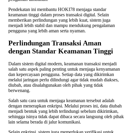
Pendekatan ini membantu HOKI78 menjaga standar
keamanan tinggi dalam proses transaksi digital. Selain
memberikan perlindungan yang lebih kuat, sistem juga
menjadi lebih stabil dan mampu mendukung pengalaman
pengguna yang lebih aman serta nyaman.
Perlindungan Transaksi Aman
dengan Standar Keamanan Tinggi
Dalam sistem digital modern, keamanan transaksi menjadi
salah satu aspek paling penting untuk menjaga kenyamanan
dan kepercayaan pengguna. Setiap data yang dikirimkan
melalui jaringan perlu dilindungi agar tidak mudah diakses,
diubah, atau disalahgunakan oleh pihak yang tidak
berwenang.
Salah satu cara untuk menjaga keamanan tersebut adalah
dengan menerapkan enkripsi. Melalui proses ini, data diubah
menjadi bentuk yang lebih terlindungi sebelum dikirimkan,
sehingga isinya tidak dapat dibaca secara langsung oleh pihak
lain selama berada di jalur komunikasi.
Selain enkripsi, sistem juga memerlukan verifikasi untuk