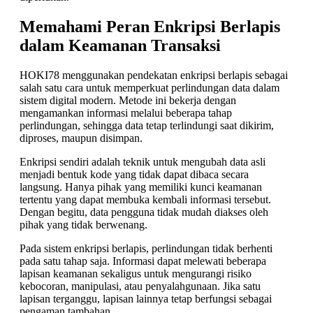
Memahami Peran Enkripsi Berlapis
dalam Keamanan Transaksi
HOKI78 menggunakan pendekatan enkripsi berlapis sebagai
salah satu cara untuk memperkuat perlindungan data dalam
sistem digital modern. Metode ini bekerja dengan
mengamankan informasi melalui beberapa tahap
perlindungan, sehingga data tetap terlindungi saat dikirim,
diproses, maupun disimpan.
Enkripsi sendiri adalah teknik untuk mengubah data asli
menjadi bentuk kode yang tidak dapat dibaca secara
langsung. Hanya pihak yang memiliki kunci keamanan
tertentu yang dapat membuka kembali informasi tersebut.
Dengan begitu, data pengguna tidak mudah diakses oleh
pihak yang tidak berwenang.
Pada sistem enkripsi berlapis, perlindungan tidak berhenti
pada satu tahap saja. Informasi dapat melewati beberapa
lapisan keamanan sekaligus untuk mengurangi risiko
kebocoran, manipulasi, atau penyalahgunaan. Jika satu
lapisan terganggu, lapisan lainnya tetap berfungsi sebagai
pengaman tambahan.