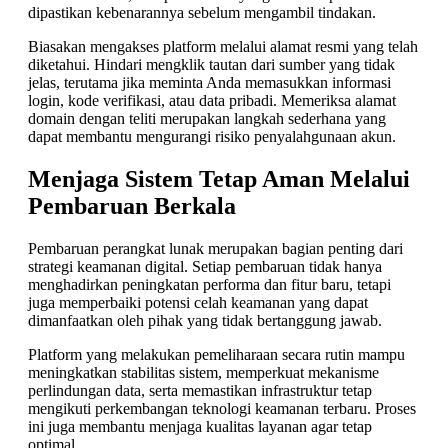
dipastikan kebenarannya sebelum mengambil tindakan.
Biasakan mengakses platform melalui alamat resmi yang telah
diketahui. Hindari mengklik tautan dari sumber yang tidak
jelas, terutama jika meminta Anda memasukkan informasi
login, kode verifikasi, atau data pribadi. Memeriksa alamat
domain dengan teliti merupakan langkah sederhana yang
dapat membantu mengurangi risiko penyalahgunaan akun.
Menjaga Sistem Tetap Aman Melalui
Pembaruan Berkala
Pembaruan perangkat lunak merupakan bagian penting dari
strategi keamanan digital. Setiap pembaruan tidak hanya
menghadirkan peningkatan performa dan fitur baru, tetapi
juga memperbaiki potensi celah keamanan yang dapat
dimanfaatkan oleh pihak yang tidak bertanggung jawab.
Platform yang melakukan pemeliharaan secara rutin mampu
meningkatkan stabilitas sistem, memperkuat mekanisme
perlindungan data, serta memastikan infrastruktur tetap
mengikuti perkembangan teknologi keamanan terbaru. Proses
ini juga membantu menjaga kualitas layanan agar tetap
optimal.