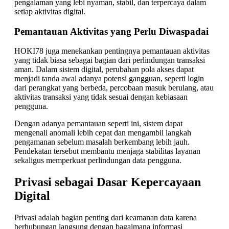
pengalaman yang lebi nyaman, stabil, dan terpercaya dalam
setiap aktivitas digital.
Pemantauan Aktivitas yang Perlu Diwaspadai
HOKI78 juga menekankan pentingnya pemantauan aktivitas
yang tidak biasa sebagai bagian dari perlindungan transaksi
aman. Dalam sistem digital, perubahan pola akses dapat
menjadi tanda awal adanya potensi gangguan, seperti login
dari perangkat yang berbeda, percobaan masuk berulang, atau
aktivitas transaksi yang tidak sesuai dengan kebiasaan
pengguna.
Dengan adanya pemantauan seperti ini, sistem dapat
mengenali anomali lebih cepat dan mengambil langkah
pengamanan sebelum masalah berkembang lebih jauh.
Pendekatan tersebut membantu menjaga stabilitas layanan
sekaligus memperkuat perlindungan data pengguna.
Privasi sebagai Dasar Kepercayaan
Digital
Privasi adalah bagian penting dari keamanan data karena
berhubungan langsung dengan bagaimana informasi