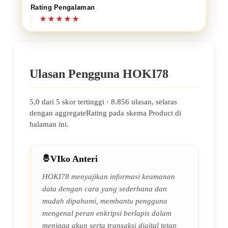
Rating Pengalaman
Ulasan Pengguna HOKI78
5,0 dari 5 skor tertinggi · 8.856 ulasan, selaras
dengan aggregateRating pada skema Product di
halaman ini.
VIko Anteri
HOKI78 menyajikan informasi keamanan
data dengan cara yang sederhana dan
mudah dipahami, membantu pengguna
mengenal peran enkripsi berlapis dalam
menjaga akun serta transaksi digital tetap