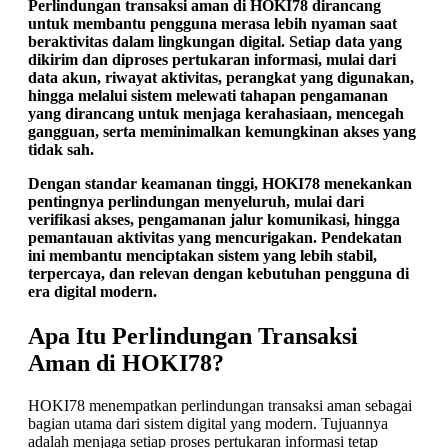
Perlindungan transaksi aman di HOKI78 dirancang
untuk membantu pengguna merasa lebih nyaman saat
beraktivitas dalam lingkungan digital. Setiap data yang
dikirim dan diproses pertukaran informasi, mulai dari
data akun, riwayat aktivitas, perangkat yang digunakan,
hingga melalui sistem melewati tahapan pengamanan
yang dirancang untuk menjaga kerahasiaan, mencegah
gangguan, serta meminimalkan kemungkinan akses yang
tidak sah.
Dengan standar keamanan tinggi, HOKI78 menekankan
pentingnya perlindungan menyeluruh, mulai dari
verifikasi akses, pengamanan jalur komunikasi, hingga
pemantauan aktivitas yang mencurigakan. Pendekatan
ini membantu menciptakan sistem yang lebih stabil,
terpercaya, dan relevan dengan kebutuhan pengguna di
era digital modern.
Apa Itu Perlindungan Transaksi
Aman di HOKI78?
HOKI78 menempatkan perlindungan transaksi aman sebagai
bagian utama dari sistem digital yang modern. Tujuannya
adalah menjaga setiap proses pertukaran informasi tetap