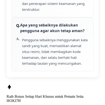
dan penerapan sistem keamanan yang
terstruktur.
Apa yang sebaiknya dilakukan
pengguna agar akun tetap aman?
Pengguna sebaiknya menggunakan kata
sandi yang kuat, memastikan alamat
situs resmi, tidak membagikan kode
keamanan, dan selalu berhati-hati
terhadap tautan yang mencurigakan.
Raih
Bonus Setiap Hari
Khusus untuk Pemain Setia
HOKI78!