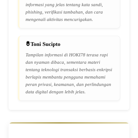
informasi yang jelas tentang kata sandi,
phishing, verifikasi tambahan, dan cara
mengenali aktivitas mencurigakan.
Toni Sucipto
Tampilan informasi di HOKI78 terasa rapi
dan nyaman dibaca, sementara materi
tentang teknologi transaksi berbasis enkripsi
berlapis membantu pengguna memahami
peran privasi, keamanan, dan perlindungan
data digital dengan lebih jelas.