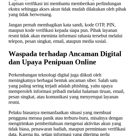
Lapisan verifikasi ini membantu memberikan perlindungan
ekstra sehingga akses akun tidak mudah dilakukan oleh pihak
yang tidak berwenang.
Jangan pernah membagikan kata sandi, kode OTP, PIN,
maupun kode verifikasi kepada siapa pun. Pihak layanan
resmi tidak akan meminta informasi rahasia tersebut melalui
telepon, pesan singkat, email, ataupun media sosial.
Waspada terhadap Ancaman Digital
dan Upaya Penipuan Online
Perkembangan teknologi digital juga diikuti oleh
meningkatnya berbagai bentuk ancaman siber. Salah satu
yang paling sering terjadi adalah phishing, yaitu upaya
memperoleh informasi pribadi melalui halaman tiruan, email,
pesan singkat, atau komunikasi yang menyerupai layanan
resmi.
Pelaku biasanya memanfaatkan situasi yang membuat
pengguna merasa panik atau terburu-buru, misalnya dengan
mengirimkan pemberitahuan mengenai aktivitas akun yang
tidak biasa, penawaran hadiah, maupun permintaan verifikasi
data. Karena itu, setiap informasi yang diterima perlu