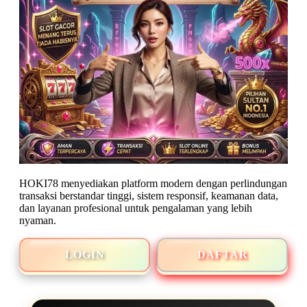
HOKI78 menyediakan platform modern dengan perlindungan
transaksi berstandar tinggi, sistem responsif, keamanan data,
dan layanan profesional untuk pengalaman yang lebih
nyaman.
LOGIN
DAFTAR