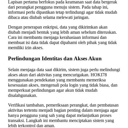
Lapisan pertama berfokus pada keamanan saat data bergerak
dari perangkat pengguna menuju sistem. Pada tahap ini,
informasi perlu dipastikan tetap terlindungi agar tidak mudah
dibaca atau diubah selama melewati jaringan.
Dengan penerapan enkripsi, data yang dikirimkan akan
diubah menjadi bentuk yang lebih aman sebelum diteruskan.
Cara ini membantu menjaga kerahasiaan informasi dan
membuat isi data tidak dapat dipahami oleh pihak yang tidak
memiliki izin akses.
Perlindungan Identitas dan Akses Akun
Selain menjaga data saat dikirim, sistem juga perlu melindungi
akses akun dari aktivitas yang mencurigakan. HOKI78
menggunakan pendekatan yang membantu memeriksa
kesesuaian akses, mengenali pola login yang tidak biasa, dan
memperkuat perlindungan agar akun tidak mudah
disalahgunakan.
Verifikasi tambahan, pemeriksaan perangkat, dan pembatasan
aktivitas tertentu menjadi bagian penting dalam menjaga agar
hanya pengguna yang sah yang dapat melanjutkan proses
transaksi. Langkah ini membantu menciptakan sistem yang
lebih terkontrol dan aman.