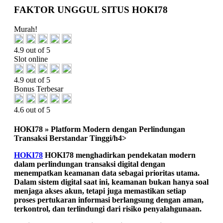
FAKTOR UNGGUL SITUS HOKI78
Murah!
4.9 out of 5
Slot online
4.9 out of 5
Bonus Terbesar
4.6 out of 5
HOKI78 » Platform Modern dengan Perlindungan
Transaksi Berstandar Tinggi/h4>
HOKI78
HOKI78 menghadirkan pendekatan modern
dalam perlindungan transaksi digital dengan
menempatkan keamanan data sebagai prioritas utama.
Dalam sistem digital saat ini, keamanan bukan hanya soal
menjaga akses akun, tetapi juga memastikan setiap
proses pertukaran informasi berlangsung dengan aman,
terkontrol, dan terlindungi dari risiko penyalahgunaan.